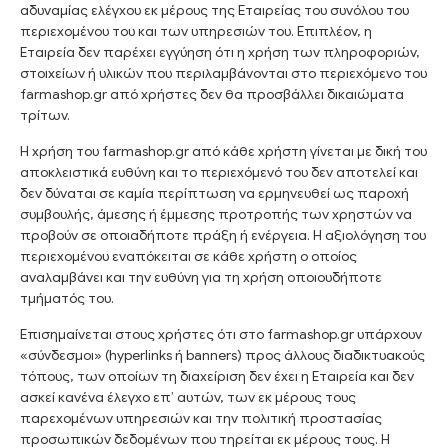
αδυναμίας ελέγχου εκ μέρους της Εταιρείας του συνόλου του
περιεχομένου του και των υπηρεσιών του. Επιπλέον, η
Εταιρεία δεν παρέχει εγγύηση ότι η χρήση των πληροφοριών,
στοιχείων ή υλικών που περιλαμβάνονται στο περιεχόμενο του
farmashop.gr από χρήστες δεν θα προσβάλλει δικαιώματα
τρίτων.
Η χρήση του farmashop.gr από κάθε χρήστη γίνεται με δική του
αποκλειστικά ευθύνη και το περιεχόμενό του δεν αποτελεί και
δεν δύναται σε καμία περίπτωση να ερμηνευθεί ως παροχή
συμβουλής, άμεσης ή έμμεσης προτροπής των χρηστών να
προβούν σε οποιαδήποτε πράξη ή ενέργεια. Η αξιολόγηση του
περιεχομένου εναπόκειται σε κάθε χρήστη ο οποίος
αναλαμβάνει και την ευθύνη για τη χρήση οποιουδήποτε
τμήματός του.
Επισημαίνεται στους χρήστες ότι στο farmashop.gr υπάρχουν
«σύνδεσμοι» (hyperlinks ή banners) προς άλλους διαδικτυακούς
τόπους, των οποίων τη διαχείριση δεν έχει η Εταιρεία και δεν
ασκεί κανένα έλεγχο επ’ αυτών, των εκ μέρους τους
παρεχομένων υπηρεσιών και την πολιτική προστασίας
προσωπικών δεδομένων που τηρείται εκ μέρους τους. Η