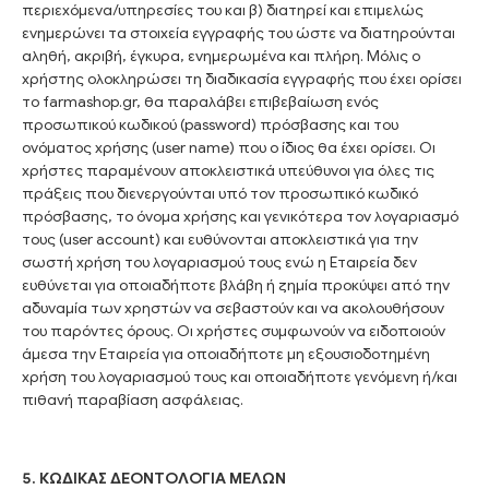
περιεχόμενα/υπηρεσίες του και β) διατηρεί και επιμελώς
ενημερώνει τα στοιχεία εγγραφής του ώστε να διατηρούνται
αληθή, ακριβή, έγκυρα, ενημερωμένα και πλήρη. Μόλις ο
χρήστης ολοκληρώσει τη διαδικασία εγγραφής που έχει ορίσει
το farmashop.gr, θα παραλάβει επιβεβαίωση ενός
προσωπικού κωδικού (password) πρόσβασης και του
ονόματος χρήσης (user name) που ο ίδιος θα έχει ορίσει. Οι
χρήστες παραμένουν αποκλειστικά υπεύθυνοι για όλες τις
πράξεις που διενεργούνται υπό τον προσωπικό κωδικό
πρόσβασης, το όνομα χρήσης και γενικότερα τον λογαριασμό
τους (user account) και ευθύνονται αποκλειστικά για την
σωστή χρήση του λογαριασμού τους ενώ η Εταιρεία δεν
ευθύνεται για οποιαδήποτε βλάβη ή ζημία προκύψει από την
αδυναμία των χρηστών να σεβαστούν και να ακολουθήσουν
του παρόντες όρους. Οι χρήστες συμφωνούν να ειδοποιούν
άμεσα την Εταιρεία για οποιαδήποτε μη εξουσιοδοτημένη
χρήση του λογαριασμού τους και οποιαδήποτε γενόμενη ή/και
πιθανή παραβίαση ασφάλειας.
5. ΚΩΔΙΚΑΣ ΔΕΟΝΤΟΛΟΓΙΑ ΜΕΛΩΝ