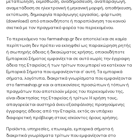
μεταπώληση, εκμίσθωση, αναδημοσίευση, αναπαραγωγή,
αναμετάδοση σε ηλεκτρονική ή μηχανική μορφή, αποθήκευση,
εκτύπωση, δημιουργία παράγωγης εργασίας, φόρτωση
(download) από οποιονδήποτε ή παραπλάνηση του κοινού
σχετικά με τον πραγματικό φορέα του περιεχομένου.
Το περιεχόμενο του farmashop.gr δεν αποτελεί και σε καμία
περίπτωση δεν πρέπει να εκληφθεί ως παραχώρηση ρητής
ή σιωπηρής άδειας ή δικαιώματος χρήσης, οποιουδήποτε
Εμπορικού Σήματος εμφανίζεται σε αυτό χωρίς την έγγραφη
άδεια της Εταιρείας ή των τρίτων που μπορεί να κατέχουν τα
Εμπορικά Σήματα που εμφανίζονται σ’ αυτή. Τα εμπορικά
σήματα, λογότυπα, διακριτικά γνωρίσματα που εμφανίζονται
στο farmashop.gr και οι απεικονίσεις προσώπων ή τόπων ή
πραγμάτων που αποτελούν μέρος του περιεχομένου της,
είναι ιδιοκτησίας της Εταιρείας ή τρίτων. Η χρήση τους,
απαγορεύεται αυστηρά άνευ εξασφάλισης προηγούμενης
έγγραφης άδειας από την Εταιρία, εκτός αν υπάρχει
διαφορετική πρόβλεψη στους ισχύοντες όρους χρήσης.
Προϊόντα, υπηρεσίες, επωνυμία, εμπορικά σήματα ή
διακριτικά γνωρίσματα τρίτων που εμφανίζονται στo