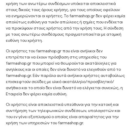
χρήση των ανωτέρω συνδέσμων υπόκειται αποκλειστικά
στους δικούς τους όρους χρήσης, για τους οποίους οφείλουν
να ενημερώνονται οι χρήστες. Το farmashop.gr δεν φέρει καμία
απολύτως ευθύνη για τυχόν απώλειες ή ζημίες που ενδέχεται
να προκύψουν στους χρήστες από την χρήση τους. Η σύνδεση
με τους ανωτέρω συνδέσμους πραγματοποιείται με ατομική
ευθύνη του χρήστη.
Οι χρήστες του farmashop.gr που είναι ανήλικοι δεν
επιτρέπεται να έχουν πρόσβαση στις υπηρεσίες του
farmashop.gr που μπορεί να θεωρούνται ακατάλληλες για
ανηλίκους και οι οποίες δεν είναι δυνατό να ελεγχθούν από το
farmashop.gr. Εάν παρόλα αυτά ανήλικοι χρήστες αυτοβούλως
επισκεφτούν σελίδες με υλικό ακατάλληλο/προσβλητικό/
ανήθικο και το οποίο δεν είναι δυνατό να ελέγχεται συνεχώς, η
Εταιρεία δεν φέρει καμία ευθύνη.
Οι χρήστες είναι αποκλειστικά υπεύθυνοι για την κατοχή και
συντήρηση των τηλεφωνικών συνδέσεων, υπολογιστών και
του εν γένει εξοπλισμού ο οποίος είναι απαραίτητος για την
χρήση των υπηρεσιών του farmashop.gr.