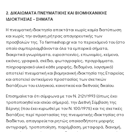
2. ΔΙΚΑΙΩΜΑΤΑ ΠΝΕΥΜΑΤΙΚΗΣ ΚΑΙ ΒΙΟΜΗΧΑΝΙΚΗΣ
ΙΔΙΟΚΤΗΣΙΑΣ - ΣΗΜΑΤΑ
Η πνευματική ιδιοκτησία αποκτάται χωρίς καμία διατύπωση
και χωρίς την ανάγκη ρήτρας απαγορευτικής των
προσβολών της. To farmashop.gr και το περιεχόμενό του (στο
οποίο συμπεριλαμβάνονται όλα τα εμπορικά σήματα,
διακριτικά γνωρίσματα, ευρεσιτεχνίες, επωνυμίες, κείμενα,
εικόνες, γραφικά, σχέδια, φωτογραφίες, προγράμματα,
πληροφοριακό υλικό κάθε μορφής, δεδομένα, λογισμικό)
αποτελεί πνευματική και βιομηχανική ιδιοκτησία της Εταιρείας
και αποτελεί αντικείμενο προστασίας των σχετικών
διατάξεων του ελληνικού, κοινοτικού και διεθνούς δικαίου.
Επισημαίνεται ότι σύμφωνα με τον Ν. 2121/1993 (όπως έχει
τροποποιηθεί και ισχύει σήμερα), την Διεθνή Σύμβαση της
Βέρνης (που έχει κυρωθεί με τον Ν. 100/1975) και τις σχετικές
διατάξεις περί προστασίας της πνευματικής ιδιοκτησίας στο
διαδίκτυο, απαγορεύεται ρητώς οποιασδήποτε μορφής
αντιγραφή, τροποποίηση, παρέμβαση, μεταφορά, διανομή,