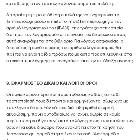
κατάθεσης στον τραπεζικό λογαριασμό του πελάτη.
Απαραίτητη προϋπόθεση ο πελάτης να ενημερώνει το
farmashop.gr μέσω email στο info@farmashop.gr για τον
αριθμό λογαριασμού του (IBAN), την τράπεζα στην οποία
διατηρεί τον λογαριασμό και το όνομα του δικαιούχου όπως
αυτό αναγράφεται στο βιβλιάριο. Για λόγους ασφαλείας, ο
δικαιούχος ή συνδικαιούχος του αριθμού λογαριασμού, θα
πρέπει να είναι το ίδιο πρόσωπο με αυτό που επιλέχθηκε στα
στοιχεία τιμολόγησης και αναγράφεται στην απόδειξη αγοράς.
8. ΕΦΑΡΜΟΣΤΕΟ ΔΙΚΑΙΟ ΚΑΙ ΛΟΙΠΟΙ ΟΡΟΙ
Οι συγκεκριμένοι όροι και προϋποθέσεις καθώς και κάθε
τροποποίησή τους διέπονται και ερμηνεύονται σύμφωνα με
το ελληνικό δίκαιο. Εάν κάποια διάταξη κριθεί άκυρη ή
ακυρώσιμη, παύει αυτοδικαίως να ισχύει, χωρίς σε καμία
περίπτωση να θίγεται γι’ αυτό το λόγο η ισχύς των υπόλοιπων
όρων. Για κάθε διαφορά που ανακύπτει από τη χρήση του
farmashop.gr , αρμοδιότητα έχουν τα καθ’ ύλην αρμόδια