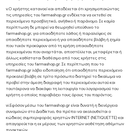
v.Ο χρήστης κατανοεί και αποδέχεται ότι χρησιμοποιώντας
τις υπηρεσίες του farmashop.gr ενδέχεται να εκτεθεί σε
περιεχόμενο προσβλητικό, ανήθικο ή παράνομο. Σε καμία
περίπτωση δε μπορεί να θεωρηθεί υπεύθυνο το
farmashop.gr, για οποιοδήποτε λάθος ή παραλείψεις σε
οποιοδήποτε περιεχόμενο ή για οποιαδήποτε βλάβη ή ζημία
που τυχόν προκύψουν από τη χρήση οποιουδήποτε
περιεχομένου που αναρτάται, αποστέλλεται, μεταφέρεται ή
άλλως καθίσταται διαθέσιμο από τους χρήστες στις
υπηρεσίες του farmashop.gr. Σε περίπτωση που το
farmashop.gr λάβει ειδοποίηση ότι οποιοδήποτε περιεχόμενο
προκαλεί βλάβη σε τρίτο πρόσωπο διατηρεί το δικαίωμα να
προβεί στην άμεση διαγραφή του περιεχομένου αυτού και
ταυτόχρονα να διακόψει τη λειτουργία του λογαριασμού του
χρήστη ο οποίος παραβιάζει τους όρους του παρόντος.
vi.Εφόσον μέσω του farmashop.gr είναι δυνατή η διενέργεια
συνομιλιών στο Διαδίκτυο, θα πρέπει να ακολουθείται ο
κώδικας συμπεριφοράς χρηστών INTERNET (NETIQUETTE) και
απαγορεύεται η εκ μέρους των χρηστών υιοθέτηση αθέμιτων
πρακτικών.