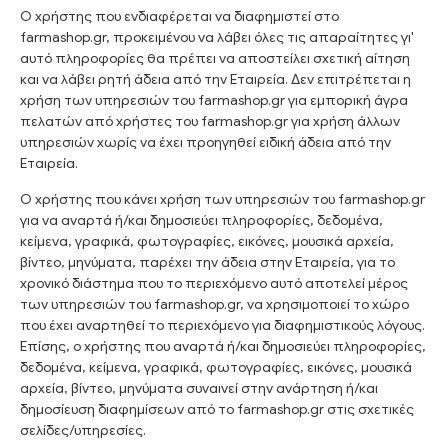
Ο χρήστης που ενδιαφέρεται να διαφημιστεί στο
farmashop.gr, προκειμένου να λάβει όλες τις απαραίτητες γι'
αυτό πληροφορίες θα πρέπει να αποστείλει σχετική αίτηση
και να λάβει ρητή άδεια από την Εταιρεία. Δεν επιτρέπεται η
χρήση των υπηρεσιών του farmashop.gr για εμπορική άγρα
πελατών από χρήστες του farmashop.gr για χρήση άλλων
υπηρεσιών χωρίς να έχει προηγηθεί ειδική άδεια από την
Εταιρεία.
Ο χρήστης που κάνει χρήση των υπηρεσιών του farmashop.gr
για να αναρτά ή/και δημοσιεύει πληροφορίες, δεδομένα,
κείμενα, γραφικά, φωτογραφίες, εικόνες, μουσικά αρχεία,
βίντεο, μηνύματα, παρέχει την άδεια στην Εταιρεία, για το
χρονικό διάστημα που το περιεχόμενο αυτό αποτελεί μέρος
των υπηρεσιών του farmashop.gr, να χρησιμοποιεί το χώρο
που έχει αναρτηθεί το περιεχόμενο για διαφημιστικούς λόγους.
Επίσης, ο χρήστης που αναρτά ή/και δημοσιεύει πληροφορίες,
δεδομένα, κείμενα, γραφικά, φωτογραφίες, εικόνες, μουσικά
αρχεία, βίντεο, μηνύματα συναινεί στην ανάρτηση ή/και
δημοσίευση διαφημίσεων από το farmashop.gr στις σχετικές
σελίδες/υπηρεσίες.