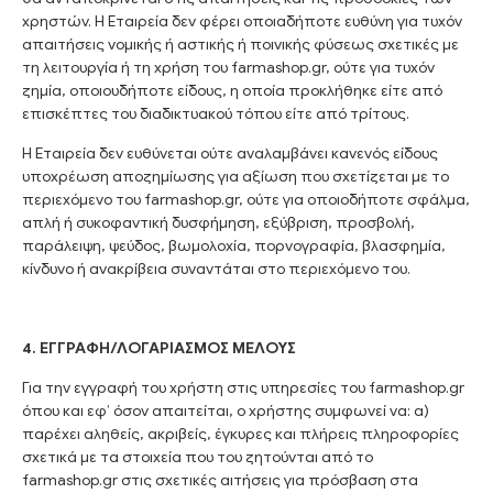
χρηστών. Η Εταιρεία δεν φέρει οποιαδήποτε ευθύνη για τυχόν
απαιτήσεις νομικής ή αστικής ή ποινικής φύσεως σχετικές με
τη λειτουργία ή τη χρήση του farmashop.gr, ούτε για τυχόν
ζημία, οποιουδήποτε είδους, η οποία προκλήθηκε είτε από
επισκέπτες του διαδικτυακού τόπου είτε από τρίτους.
Η Εταιρεία δεν ευθύνεται ούτε αναλαμβάνει κανενός είδους
υποχρέωση αποζημίωσης για αξίωση που σχετίζεται με το
περιεχόμενο του farmashop.gr, ούτε για οποιοδήποτε σφάλμα,
απλή ή συκοφαντική δυσφήμηση, εξύβριση, προσβολή,
παράλειψη, ψεύδος, βωμολοχία, πορνογραφία, βλασφημία,
κίνδυνο ή ανακρίβεια συναντάται στο περιεχόμενο του.
4. ΕΓΓΡΑΦΗ/ΛΟΓΑΡΙΑΣΜΟΣ ΜΕΛΟΥΣ
Για την εγγραφή του χρήστη στις υπηρεσίες του farmashop.gr
όπου και εφ’ όσον απαιτείται, ο χρήστης συμφωνεί να: α)
παρέχει αληθείς, ακριβείς, έγκυρες και πλήρεις πληροφορίες
σχετικά με τα στοιχεία που του ζητούνται από το
farmashop.gr στις σχετικές αιτήσεις για πρόσβαση στα