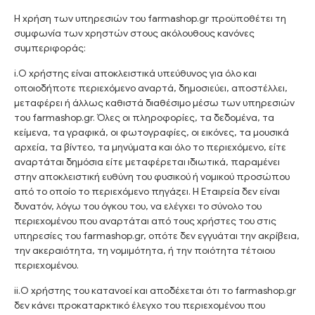
Η χρήση των υπηρεσιών του farmashop.gr προϋποθέτει τη
συμφωνία των χρηστών στους ακόλουθους κανόνες
συμπεριφοράς:
i.Ο χρήστης είναι αποκλειστικά υπεύθυνος για όλο και
οποιοδήποτε περιεχόμενο αναρτά, δημοσιεύει, αποστέλλει,
μεταφέρει ή άλλως καθιστά διαθέσιμο μέσω των υπηρεσιών
του farmashop.gr. Όλες οι πληροφορίες, τα δεδομένα, τα
κείμενα, τα γραφικά, οι φωτογραφίες, οι εικόνες, τα μουσικά
αρχεία, τα βίντεο, τα μηνύματα και όλο το περιεχόμενο, είτε
αναρτάται δημόσια είτε μεταφέρεται ιδιωτικά, παραμένει
στην αποκλειστική ευθύνη του φυσικού ή νομικού προσώπου
από το οποίο το περιεχόμενο πηγάζει. Η Εταιρεία δεν είναι
δυνατόν, λόγω του όγκου του, να ελέγχει το σύνολο του
περιεχομένου που αναρτάται από τους χρήστες του στις
υπηρεσίες του farmashop.gr, οπότε δεν εγγυάται την ακρίβεια,
την ακεραιότητα, τη νομιμότητα, ή την ποιότητα τέτοιου
περιεχομένου.
ii.Ο χρήστης του κατανοεί και αποδέχεται ότι το farmashop.gr
δεν κάνει προκαταρκτικό έλεγχο του περιεχομένου που