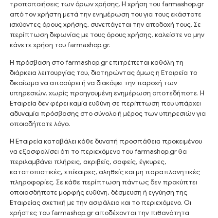
τροποποιήσεις των όρων χρήσης. Η χρήση του farmashop.gr
από τον χρήστη μετά την ενημέρωση του για τους εκάστοτε
ισχύοντες όρους χρήσης, συνεπάγεται την αποδοχή τους. Σε
περίπτωση διφωνίας με τους όρους χρήσης, καλείστε να μην
κάνετε χρήση του farmashop.gr.
Η πρόσβαση στο farmashop.gr επιτρέπεται καθόλη τη
διάρκεια λειτουργίας του, διατηρώντας όμως η Εταιρεία το
δικαίωμα να αποσύρει ή να διακόψει την παροχή των
υπηρεσιών, χωρίς προηγουμένη ενημέρωση οποτεδήποτε. Η
Εταιρεία δεν φέρει καμία ευθύνη σε περίπτωση που υπάρχει
αδυναμία πρόσβασης στο σύνολο ή μέρος των υπηρεσιών για
οποιοδήποτε λόγο.
Η Εταιρεία καταβάλει κάθε δυνατή προσπάθεια προκειμένου
να εξασφαλίσει ότι το περιεχόμενο του farmashop.gr θα
περιλαμβάνει πλήρεις, ακριβείς, σαφείς, έγκυρες,
κατατοπιστικές, επίκαιρες, αληθείς και μη παραπλανητικές
πληροφορίες. Σε κάθε περίπτωση πάντως δεν προκύπτει
οποιασδήποτε μορφής ευθύνη, δέσμευση ή εγγύηση της
Εταιρείας σχετική με την ασφάλεια και το περιεχόμενο. Οι
χρήστες του farmashop.gr αποδέχονται την πιθανότητα