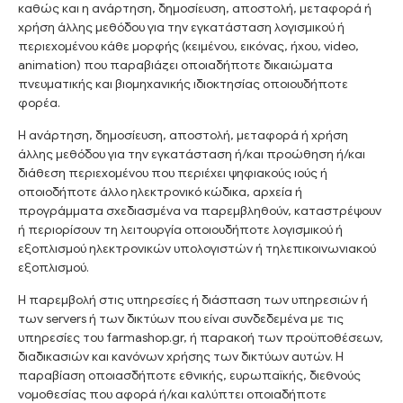
καθώς και η ανάρτηση, δημοσίευση, αποστολή, μεταφορά ή
χρήση άλλης μεθόδου για την εγκατάσταση λογισμικού ή
περιεχομένου κάθε μορφής (κειμένου, εικόνας, ήχου, video,
animation) που παραβιάζει οποιαδήποτε δικαιώματα
πνευματικής και βιομηχανικής ιδιοκτησίας οποιουδήποτε
φορέα.
Η ανάρτηση, δημοσίευση, αποστολή, μεταφορά ή χρήση
άλλης μεθόδου για την εγκατάσταση ή/και προώθηση ή/και
διάθεση περιεχομένου που περιέχει ψηφιακούς ιούς ή
οποιοδήποτε άλλο ηλεκτρονικό κώδικα, αρχεία ή
προγράμματα σχεδιασμένα να παρεμβληθούν, καταστρέψουν
ή περιορίσουν τη λειτουργία οποιουδήποτε λογισμικού ή
εξοπλισμού ηλεκτρονικών υπολογιστών ή τηλεπικοινωνιακού
εξοπλισμού.
Η παρεμβολή στις υπηρεσίες ή διάσπαση των υπηρεσιών ή
των servers ή των δικτύων που είναι συνδεδεμένα με τις
υπηρεσίες του farmashop.gr, ή παρακοή των προϋποθέσεων,
διαδικασιών και κανόνων χρήσης των δικτύων αυτών. Η
παραβίαση οποιασδήποτε εθνικής, ευρωπαϊκής, διεθνούς
νομοθεσίας που αφορά ή/και καλύπτει οποιαδήποτε