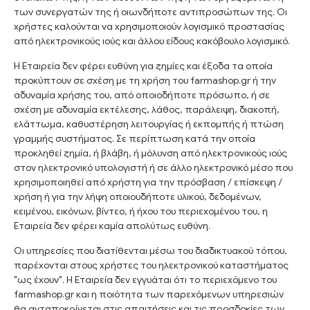
των συνεργατών της ή οιωνδήποτε αντιπροσώπων της. Οι
χρήστες καλούνται να χρησιμοποιούν λογισμικό προστασίας
από ηλεκτρονικούς ιούς και άλλου είδους κακόβουλο λογισμικό.
Η Εταιρεία δεν φέρει ευθύνη για ζημίες και έξοδα τα οποία
προκύπτουν σε σχέση με τη χρήση του farmashop.gr ή την
αδυναμία χρήσης του, από οποιοδήποτε πρόσωπο, ή σε
σχέση με αδυναμία εκτέλεσης, λάθος, παράλειψη, διακοπή,
ελάττωμα, καθυστέρηση λειτουργίας ή εκπομπής ή πτώση
γραμμής συστήματος. Σε περίπτωση κατά την οποία
προκληθεί ζημία, ή βλάβη, ή μόλυνση από ηλεκτρονικούς ιούς
στον ηλεκτρονικό υπολογιστή ή σε άλλο ηλεκτρονικό μέσο που
χρησιμοποιηθεί από χρήστη για την πρόσβαση / επίσκεψη /
χρήση ή για την λήψη οποιουδήποτε υλικού, δεδομένων,
κειμένου, εικόνων, βίντεο, ή ήχου του περιεχομένου του, η
Εταιρεία δεν φέρει καμία απολύτως ευθύνη.
Oι υπηρεσίες που διατίθενται μέσω του διαδικτυακού τόπου,
παρέχονται στους χρήστες του ηλεκτρονικού καταστήματος
"ως έχουν". Η Εταιρεία δεν εγγυάται ότι το περιεχόμενο του
farmashop.gr και η ποιότητα των παρεχόμενων υπηρεσιών
θα ανταποκρίνεται στις απαιτήσεις και τις προσδοκίες των