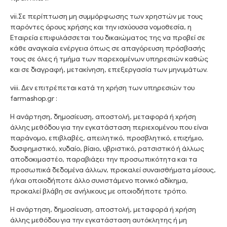
vii.Σε περίπτωση μη συμμόρφωσης των χρηστών με τους
παρόντες όρους χρήσης και την ισχύουσα νομοθεσία, η
Εταιρεία επιφυλάσσεται του δικαιώματος της να προβεί σε
κάθε αναγκαία ενέργεια όπως σε απαγόρευση πρόσβασής
τους σε όλες ή τμήμα των παρεχομένων υπηρεσιών καθώς
και σε διαγραφή, μετακίνηση, επεξεργασία των μηνυμάτων.
viii. Δεν επιτρέπεται κατά τη χρήση των υπηρεσιών του
farmashop.gr :
Η ανάρτηση, δημοσίευση, αποστολή, μεταφορά ή χρήση
άλλης μεθόδου για την εγκατάσταση περιεχομένου που είναι
παράνομο, επιβλαβές, απειλητικό, προσβλητικό, επιζήμιο,
δυσφημιστικό, χυδαίο, βίαιο, υβριστικό, ρατσιστικό ή άλλως
αποδοκιμαστέο, παραβιάζει την προσωπικότητα και τα
προσωπικά δεδομένα άλλων, προκαλεί συναισθήματα μίσους,
ή/και οποιοδήποτε άλλο συνιστάμενο ποινικό αδίκημα,
προκαλεί βλάβη σε ανήλικους με οποιοδήποτε τρόπο.
Η ανάρτηση, δημοσίευση, αποστολή, μεταφορά ή χρήση
άλλης μεθόδου για την εγκατάσταση αυτόκλητης ή μη