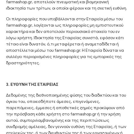
farmashop.gr, αποτελούν πνευματική και βιομηχανική
ιδιοκτησία των τρίτων, οι οποίοι φέρουν και τη σχετική ευθύνη.
Οι πληροφορίες που υποβάλλονται στην Εταιρεία μέσω του
farmashop.gr, λογίζονται ως πληροφορίες μη εμπιστευτικού
χαρακτήρα και δεν αποτελούν περιουσιακό στοιχείο του εν
λόγω χρήστη. Ιδιοκτησία της Εταιρείας συνιστά, εφόσον κάτι
τέτοιο είναι δυνατόν, ό,τι μεταφέρεται ή αναμεταδίδεται ή
αποστέλλεται μέσω του farmashop.gr. Η Εταιρεία δύναται να
συλλέγει περιορισμένες πληροφορίες για τις εμπορικές της
δραστηριότητες.
3. ΕΥΘΥΝΗ ΤΗΣ ΕΤΑΙΡΕΙΑΣ
Δεδομένης της διεθνοποιημένης φύσης του διαδικτύου και του
όγκου του, οποιεσδήποτε άμεσες, επιγενόμενες,
παρεπόμενες, έμμεσες ή αποθετικές ζημιές προκύψουν από
την πρόσβαση κάθε χρήστη στο farmashop.gr ή την χρήση
αυτού, συμπεριλαμβανομένης και της περιπτώσεως
συνδρομής αμέλειας, δεν γεννούν ευθύνη της Εταιρείας, ή των
στελεχών της, ή των διευθυντών της ή των εργαζομένων ή