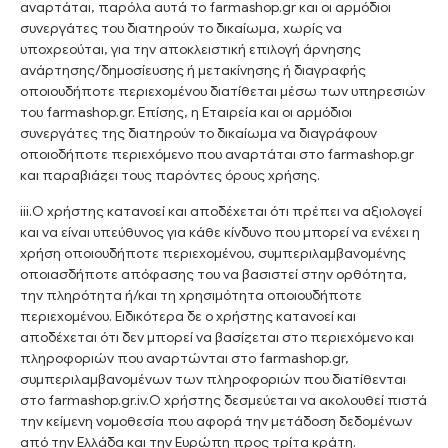
αναρτάται, παρόλα αυτά το farmashop.gr και οι αρμόδιοι
συνεργάτες του διατηρούν το δικαίωμα, χωρίς να
υποχρεούται, για την αποκλειστική επιλογή άρνησης
ανάρτησης/δημοσίευσης ή μετακίνησης ή διαγραφής
οποιουδήποτε περιεχομένου διατίθεται μέσω των υπηρεσιών
του farmashop.gr. Επίσης, η Εταιρεία και οι αρμόδιοι
συνεργάτες της διατηρούν το δικαίωμα να διαγράφουν
οποιοδήποτε περιεχόμενο που αναρτάται στο farmashop.gr
και παραβιάζει τους παρόντες όρους χρήσης.
iii.Ο χρήστης κατανοεί και αποδέχεται ότι πρέπει να αξιολογεί
και να είναι υπεύθυνος για κάθε κίνδυνο που μπορεί να ενέχει η
χρήση οποιουδήποτε περιεχομένου, συμπεριλαμβανομένης
οποιασδήποτε απόφασης του να βασιστεί στην ορθότητα,
την πληρότητα ή/και τη χρησιμότητα οποιουδήποτε
περιεχομένου. Ειδικότερα δε ο χρήστης κατανοεί και
αποδέχεται ότι δεν μπορεί να βασίζεται στο περιεχόμενο και
πληροφοριών που αναρτώνται στο farmashop.gr,
συμπεριλαμβανομένων των πληροφοριών που διατίθενται
στο farmashop.gr.iv.Ο χρήστης δεσμεύεται να ακολουθεί πιστά
την κείμενη νομοθεσία που αφορά την μετάδοση δεδομένων
από την Ελλάδα και την Ευρώπη προς τρίτα κράτη.