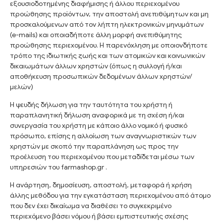
εξουσιοδοτημένης διαφήμισης ή άλλου περιεχομένου
προώθησης προϊόντων, την αποστολή ανεπιθύμητων και μη
προσκαλούμενων από τον λήπτη ηλεκτρονικών μηνυμάτων
(e-mails) και οποιαδήποτε άλλη μορφή ανεπιθύμητης
προώθησης περιεχομένου. Η παρενόχληση με οποιονδήποτε
τρόπο της ιδιωτικής ζωής και των ατομικών και κοινωνικών
δικαιωμάτων άλλων χρηστών (όπως η συλλογή ή/και
αποθήκευση προσωπικών δεδομένων άλλων χρηστών/
μελών)
Η ψευδής δήλωση για την ταυτότητα του χρήστη ή
παραπλανητική δήλωση αναφορικά με τη σχέση ή/και
συνεργασία του χρήστη με κάποιο άλλο νομικό ή φυσικό
πρόσωπο, επίσης η αλλοίωση των αναγνωριστικών των
χρηστών με σκοπό την παραπλάνηση ως προς την
προέλευση του περιεχομένου που μεταδίδεται μέσω των
υπηρεσιών του farmashop.gr .
Η ανάρτηση, δημοσίευση, αποστολή, μεταφορά ή χρήση
άλλης μεθόδου για την εγκατάσταση περιεχομένου από άτομο
που δεν έχει δικαίωμα να διαθέσει το συγκεκριμένο
περιεχόμενο βάσει νόμου ή βάσει εμπιστευτικής σχέσης