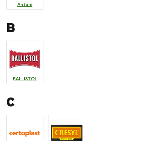
Antahi
B
BALLISTOL
C