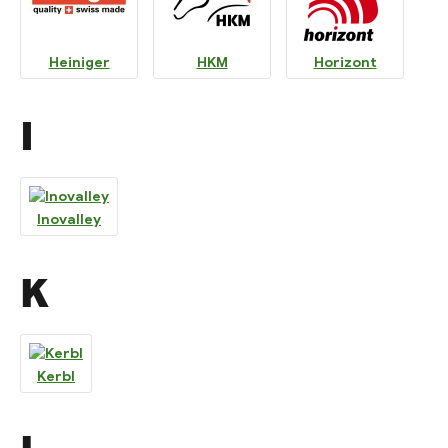
Heiniger
HKM
Horizont
I
Inovalley
K
Kerbl