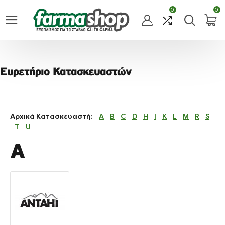
0
0
Ευρετήριο Κατασκευαστών
Αρχικά Κατασκευαστή:
A
B
C
D
H
I
K
L
M
R
S
T
U
A