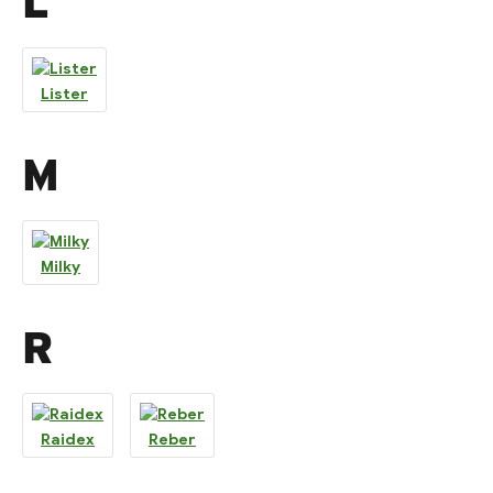
L
Lister
M
Milky
R
Raidex
Reber