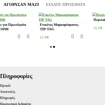
ΑΓΌΡΑΣΑΝ ΜΑΖΊ
ΕΊΔΑΤΕ ΠΡΌΣΦΑΤΑ
πουκάλι για Πρωτόγαλα
Ετικέτες Μαρκαρίσματος
ρνιών 250Ml
TIP-TAG
1,40€
11,70€
Πληροφορίες
Προφίλ
Αποστολές
Πληρωμές
Προσωπικά Δεδομένα