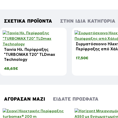
ΣΧΕΤΙΚΆ ΠΡΟΪΌΝΤΑ
ΣΤΗΝ ΊΔΙΑ ΚΑΤΗΓΟΡΊΑ
Συρματόσχοινο Ηλεκ
Περίφραξης από Χά
Ταινία Ηλ. Περίφραξης
"TURBOMAX T20" TLDmax
17,50€
Technology
48,65€
ΑΓΌΡΑΣΑΝ ΜΑΖΊ
ΕΊΔΑΤΕ ΠΡΌΣΦΑΤΑ