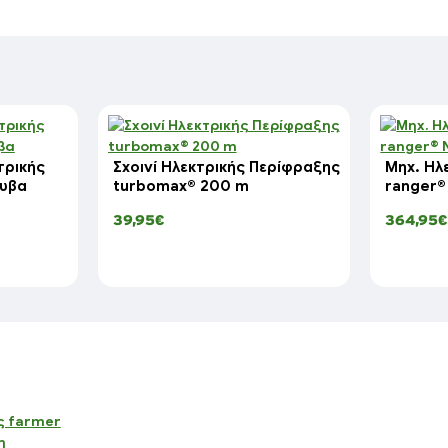
τρικής
Σχοινί Ηλεκτρικής Περίφραξης
Μηχ. Ηλ
λυβα
turbomax® 200 m
ranger®
39,95€
364,95€