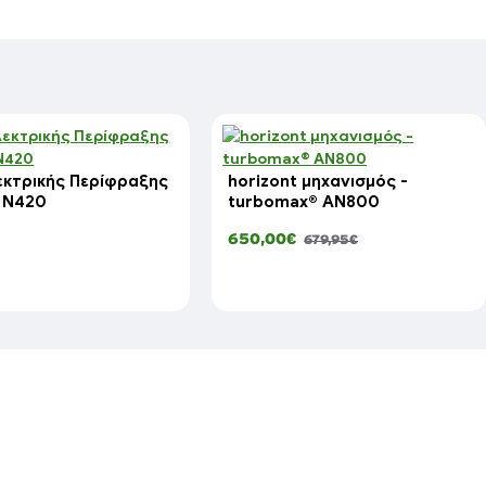
εκτρικής Περίφραξης
horizont μηχανισμός -
 N420
turbomax® AN800
650,00€
679,95€