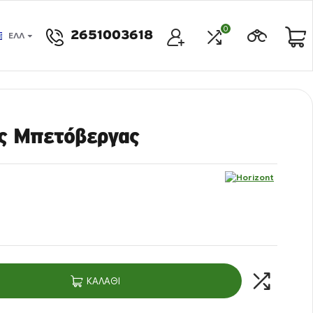
0
2651003618
ΕΛΛ
ς Μπετόβεργας
ΚΑΛΆΘΙ