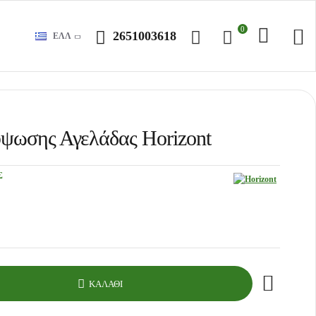
0
2651003618
ΕΛΛ
ψωσης Αγελάδας Horizont
Σ
ΚΑΛΆΘΙ