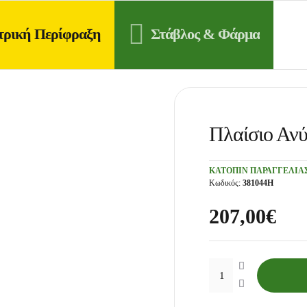
τρική Περίφραξη
Στάβλος & Φάρμα
Πλαίσιο Ανύ
ΚΑΤΌΠΙΝ ΠΑΡΑΓΓΕΛΊΑ
Κωδικός:
381044H
207,00€