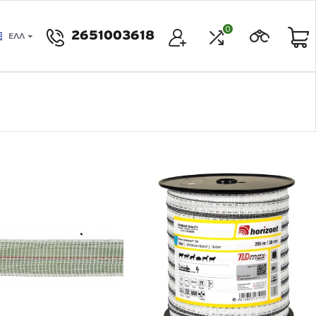
0
2651003618
ΕΛΛ