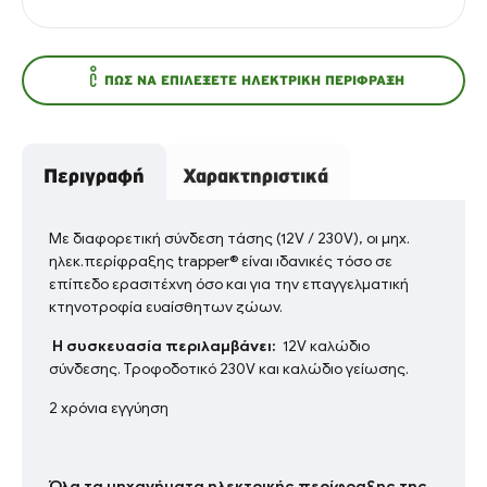
ΠΏΣ ΝΑ ΕΠΙΛΈΞΕΤΕ ΗΛΕΚΤΡΙΚΉ ΠΕΡΊΦΡΑΞΗ
Περιγραφή
Χαρακτηριστικά
Με διαφορετική σύνδεση τάσης (12V / 230V), οι μηχ.
ηλεκ.περίφραξης trapper® είναι ιδανικές τόσο σε
επίπεδο ερασιτέχνη όσο και για την επαγγελματική
κτηνοτροφία ευαίσθητων ζώων.
Η συσκευασία περιλαμβάνει:
12V καλώδιο
σύνδεσης. Τροφοδοτικό 230V και καλώδιο γείωσης.
2 χρόνια εγγύηση
Όλα τα μηχανήματα ηλεκτρικής περίφραξης της